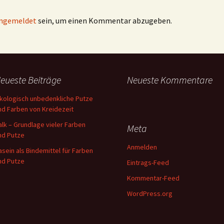
ngemeldet
sein, um einen Kommentar abzugeben.
eueste Beiträge
Neueste Kommentare
kologisch unbedenkliche Putze
nd Farben von Kreidezeit
alk – Grundlage vieler Farben
Meta
nd Putze
Anmelden
asein als Bindemittel für Farben
nd Putze
Eintrags-Feed
Kommentar-Feed
WordPress.org