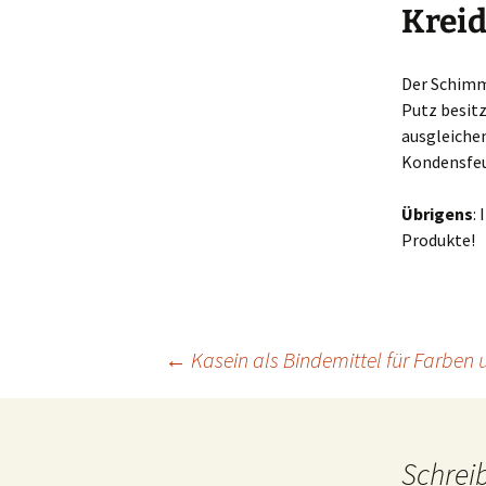
Krei
Der Schimme
Putz besit
ausgleichen
Kondensfeu
Übrigens
:
Produkte!
Beitragsnavigation
←
Kasein als Bindemittel für Farben 
Schrei