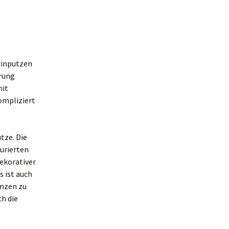
einputzen
erung
mit
ompliziert
tze. Die
turierten
dekorativer
s ist auch
änzen zu
ch die