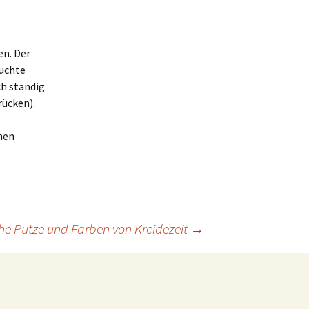
en. Der
uchte
ch ständig
rücken).
enen
he Putze und Farben von Kreidezeit
→