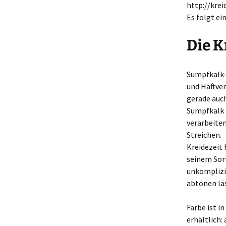
http://kre
Es folgt ei
Die K
Sumpfkalk-
und Haftve
gerade auch
Sumpfkalk h
verarbeiten
Streichen.
Kreidezeit 
seinem Sort
unkomplizi
abtönen läs
Farbe ist i
erhältlich: