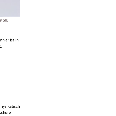
 Kalk
n er ist in
t.
physikalisch
oschüre