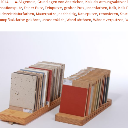
 2014
Allgemein
,
Grundlagen von Anstrichen
,
Kalk als atmungsaktiver 
nsationsputz
,
feiner Putz
,
Feinputze
,
grober Putz
,
Innenfarben
,
Kalk
,
Kalk-
idezeit Naturfarben
,
Mauerputze
,
nachhaltig
,
Naturputze
,
renovieren
,
Stuc
umpfkalkfarbe gekörnt
,
unbedenklich
,
Wand abtönen
,
Wände verputzen
,
W