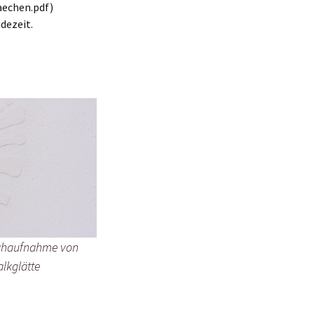
aechen.pdf)
dezeit.
 Nahaufnahme von
lkglätte