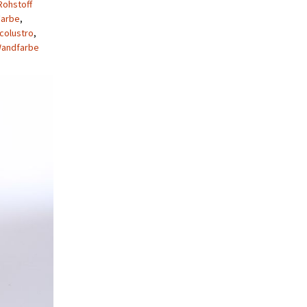
Rohstoff
Farbe
,
colustro
,
andfarbe