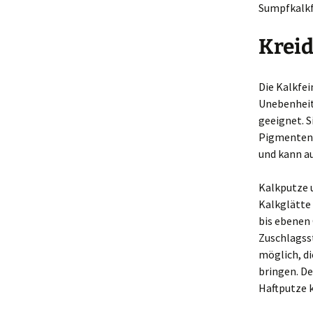
Sumpfkalkf
Kreid
Die Kalkfei
Unebenheit
geeignet. S
Pigmenten 
und kann au
Kalkputze u
Kalkglätte 
bis ebenen 
Zuschlagsst
möglich, di
bringen. De
Haftputze 