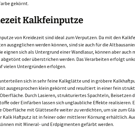
arbe gekörnt.
ezeit Kalkfeinputze
nputze von Kreidezeit sind ideal zum Verputzen. Da mit den Kalkf
en ausgeglichen werden können, sind sie auch für die Altbausani
ie eignen sich als Untergrund einer Wandlasur, können aber auch 
abgetönt oder überstrichen werden. Das Verarbeiten erfolgt unk
f vielen Untergründen erfolgen.
nterteilen sich in sehr feine Kalkglätte und in gröbere Kalkhaftpu
ist ausgesprochen klein gekörnt und resultiert in einer fein struk
Oberfläche. Durch Lasieren, strukturiertes Spachteln, Beisetzen 
offe oder Einfärben lassen sich unglaubliche Effekte realisieren. E
e Oberfläche mit Glätteseife weiter zu verdichten, um sie zum Gl
r Kalk Haftputz ist in feiner oder mittlerer Körnung erhältlich. Au
können mit Mineral- und Erdpigmenten gefärbt werden.