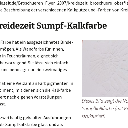
idezeit.de/Broschueren_Flyer_2007/kreidezeit_broschuere_oberfl
ne Beschreibung der verschiedenen Kalkputze und -Farben von Krei
reidezeit Sumpf-Kalkfarbe
Farbe hat ein ausgezeichnetes Binde-
rmögen. Als Wandfarbe für Innen,
 in Feuchträumen, eignet sich
ervorragend. Sie lässt sich einfach
 und benötigt nur ein zweimaliges
hat eine Vielzahl an Farbpigmenten in
iment, mit denen sich die Kalkfarbe
ert nach eigenen Vorstellungen
Dieses Bild zeigt die
st.
Sumpfkalkfarbe (mit Ka
strukturiert)
n zwei häufig gekauften Ausführungen
 als Sumpfkalkfarbe glatt und als