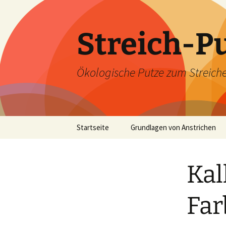
Zum
Inhalt
springen
Streich-P
Ökologische Putze zum Streiche
Startseite
Grundlagen von Anstrichen
Kalk als atmungsaktiver
Rohstoff
Kal
Kaseine als Bindemittel
Far