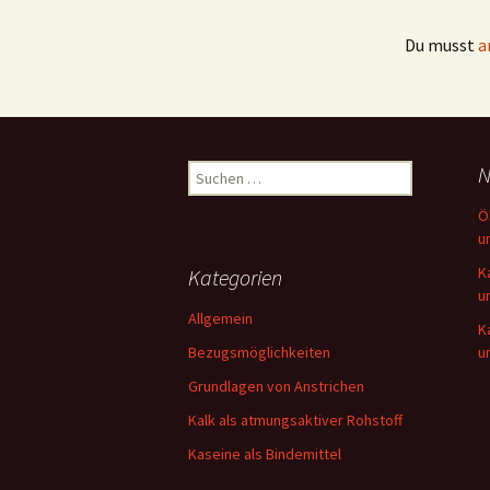
Du musst
a
Suchen
N
nach:
Ö
u
K
Kategorien
u
Allgemein
K
Bezugsmöglichkeiten
u
Grundlagen von Anstrichen
Kalk als atmungsaktiver Rohstoff
Kaseine als Bindemittel