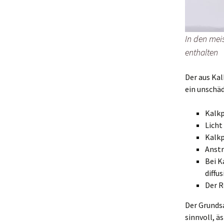
In den meis
enthalten
Der aus Kal
ein unschäd
Kalkp
Licht
Kalkp
Anstr
Bei K
diffu
Der R
Der Grundsa
sinnvoll, ä