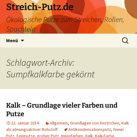
Zum
Streich-Putz.de
Inhalt
Ökologische Putze zum Streichen, Rollen,
springen
Spachteln
Suchen
Menü
nach:
Schlagwort-Archiv:
Sumpfkalkfarbe gekörnt
Kalk – Grundlage vieler Farben und
Putze
22. Januar 2014
Allgemein
,
Grundlagen von Anstrichen
,
Kalk
als atmungsaktiver Rohstoff
Antikondensationsputz
,
feiner
Putz
,
Feinputze
,
grober Putz
,
Innenfarben
,
Kalk
,
Kalk-Farbe
,