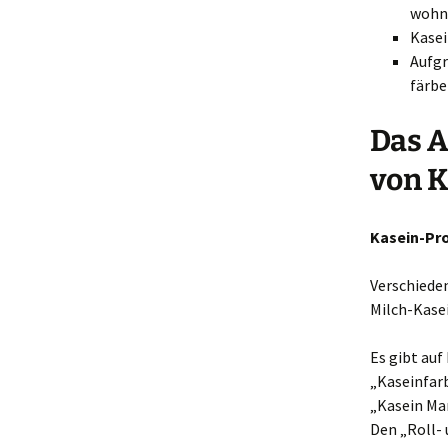
wohn
Kasei
Aufgr
färb
Das A
von K
Kasein-Pro
Verschiede
Milch-Kasei
Es gibt auf
„Kaseinfar
„Kasein Mar
Den „Roll- 