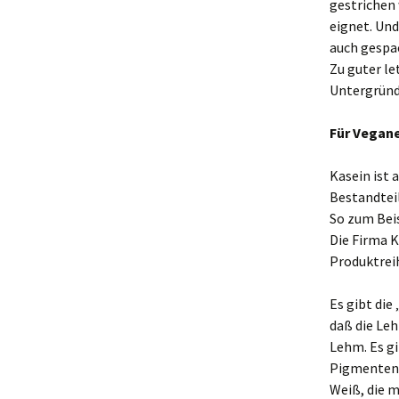
gestrichen 
eignet. Und
auch gespac
Zu guter le
Untergründ
Für Vegan
Kasein ist
Bestandteil
So zum Beis
Die Firma K
Produktreih
Es gibt die
daß die Leh
Lehm. Es gi
Pigmenten 
Weiß, die 