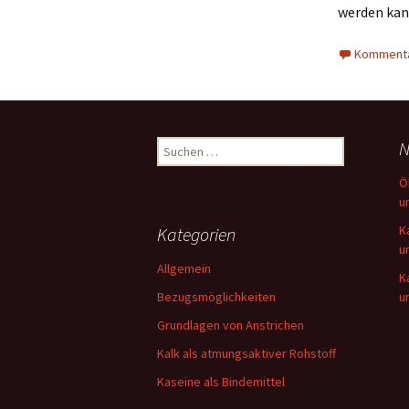
werden kan
Kommenta
Suchen
N
nach:
Ö
u
K
Kategorien
u
Allgemein
K
Bezugsmöglichkeiten
u
Grundlagen von Anstrichen
Kalk als atmungsaktiver Rohstoff
Kaseine als Bindemittel