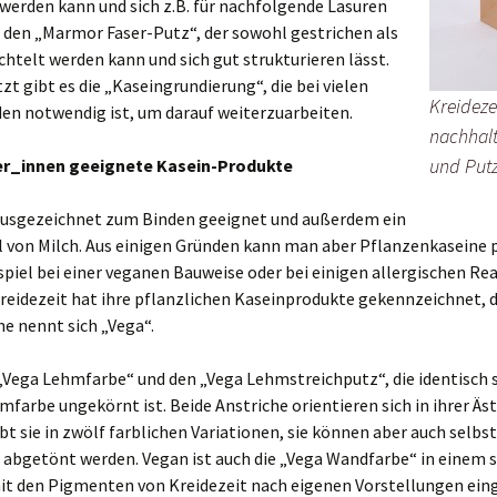
werden kann und sich z.B. für nachfolgende Lasuren
 den „Marmor Faser-Putz“, der sowohl gestrichen als
htelt werden kann und sich gut strukturieren lässt.
tzt gibt es die „Kaseingrundierung“, die bei vielen
Kreidezei
en notwendig ist, um darauf weiterzuarbeiten.
nachhal
und Putz
er_innen geeignete Kasein-Produkte
 ausgezeichnet zum Binden geeignet und außerdem ein
 von Milch. Aus einigen Gründen kann man aber Pflanzenkaseine p
piel bei einer veganen Bauweise oder bei einigen allergischen Re
reidezeit hat ihre pflanzlichen Kaseinprodukte gekennzeichnet, d
e nennt sich „Vega“.
 „Vega Lehmfarbe“ und den „Vega Lehmstreichputz“, die identisch 
mfarbe ungekörnt ist. Beide Anstriche orientieren sich in ihrer Äs
bt sie in zwölf farblichen Variationen, sie können aber auch selbs
abgetönt werden. Vegan ist auch die „Vega Wandfarbe“ in einem 
mit den Pigmenten von Kreidezeit nach eigenen Vorstellungen ein