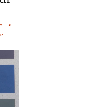
tel
lle