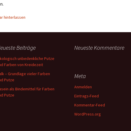
n.
r hinterlassen
eueste Beiträge
Neueste Kommentare
kologisch unbedenkliche Putze
nd Farben von Kreidezeit
alk – Grundlage vieler Farben
Meta
nd Putze
Anmelden
asein als Bindemittel für Farben
nd Putze
Eintrags-Feed
Kommentar-Feed
WordPress.org