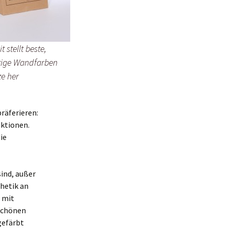
t stellt beste,
tige Wandfarben
e her
räferieren:
aktionen.
ie
sind, außer
thetik an
t mit
schönen
gefärbt