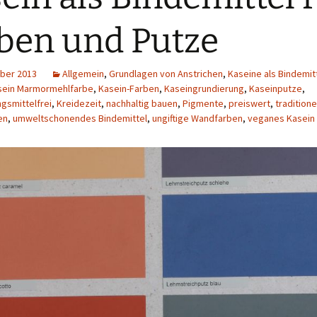
ben und Putze
ber 2013
Allgemein
,
Grundlagen von Anstrichen
,
Kaseine als Bindemit
sein Marmormehlfarbe
,
Kasein-Farben
,
Kaseingrundierung
,
Kaseinputze
,
gsmittelfrei
,
Kreidezeit
,
nachhaltig bauen
,
Pigmente
,
preiswert
,
traditione
en
,
umweltschonendes Bindemittel
,
ungiftige Wandfarben
,
veganes Kasein