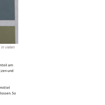
in vielen
nteil am
utzen und
emittel
lossen. So