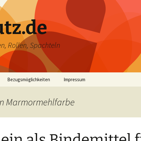
utz.de
n, Rollen, Spachteln
Bezugsmöglichkeiten
Impressum
ein Marmormehlfarbe
ein als Bindemittel 