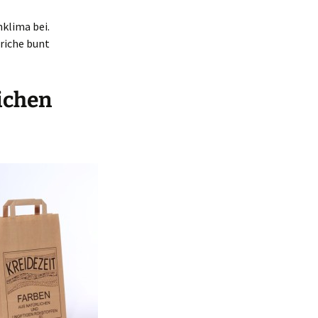
klima bei.
riche bunt
ichen