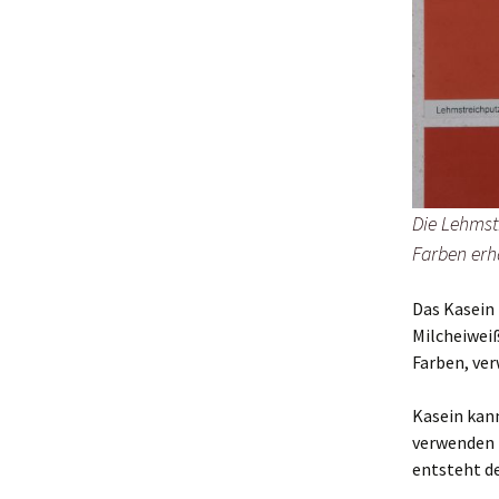
Die Lehmst
Farben erhä
Das Kasein
Milcheiweiß
Farben, ve
Kasein kan
verwenden 
entsteht d