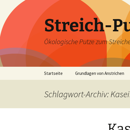
Zum
Inhalt
springen
Streich-P
Ökologische Putze zum Streiche
Startseite
Grundlagen von Anstrichen
Kalk als atmungsaktiver
Rohstoff
Schlagwort-Archiv: Kas
Kaseine als Bindemittel
Kas