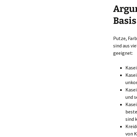
Argum
Basis
Putze, Far
sind aus v
geeignet:
Kasei
Kasei
unkom
Kasei
und s
Kasei
beste
sind 
Kreid
von K