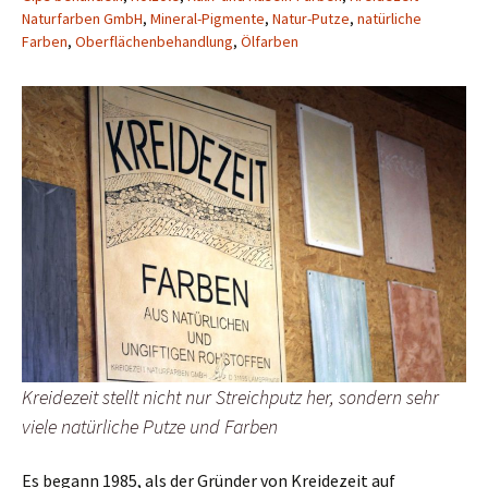
Naturfarben GmbH
,
Mineral-Pigmente
,
Natur-Putze
,
natürliche
Farben
,
Oberflächenbehandlung
,
Ölfarben
Kreidezeit stellt nicht nur Streichputz her, sondern sehr
viele natürliche Putze und Farben
Es begann 1985, als der Gründer von Kreidezeit auf