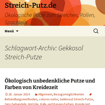
Zum
Streich-Putz.de
Inhalt
Ökologische Putze zum Streichen, Rollen,
springen
Spachteln
Suchen
Menü
nach:
Schlagwort-Archiv: Gekkosol
Streich-Putze
Ökologisch unbedenkliche Putze und
Farben von Kreidezeit
28. Januar 2014
Allgemein
,
Bezugsmöglichkeiten
Behandlungsmethoden
,
colores-nativi
,
Gekkosol Streich-Putze
,
Gips behandeln
,
Holzöle
,
Kalk- und Kasein-Farben
,
Kreidezeit