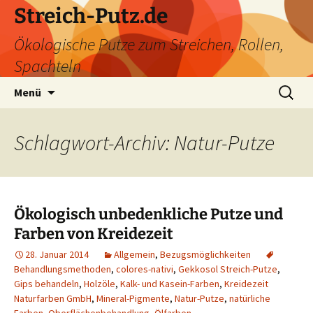
Zum
Streich-Putz.de
Inhalt
Ökologische Putze zum Streichen, Rollen,
springen
Spachteln
Suchen
Menü
nach:
Schlagwort-Archiv: Natur-Putze
Ökologisch unbedenkliche Putze und
Farben von Kreidezeit
28. Januar 2014
Allgemein
,
Bezugsmöglichkeiten
Behandlungsmethoden
,
colores-nativi
,
Gekkosol Streich-Putze
,
Gips behandeln
,
Holzöle
,
Kalk- und Kasein-Farben
,
Kreidezeit
Naturfarben GmbH
,
Mineral-Pigmente
,
Natur-Putze
,
natürliche