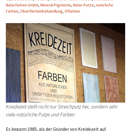
Naturfarben GmbH
,
Mineral-Pigmente
,
Natur-Putze
,
natürliche
Farben
,
Oberflächenbehandlung
,
Ölfarben
Kreidezeit stellt nicht nur Streichputz her, sondern sehr
viele natürliche Putze und Farben
Es begann 1985, als der Gründer von Kreidezeit auf