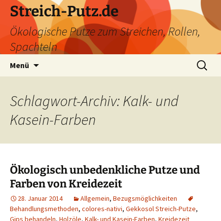
Zum
Streich-Putz.de
Inhalt
Ökologische Putze zum Streichen, Rollen,
springen
Spachteln
Suchen
Menü
nach:
Schlagwort-Archiv: Kalk- und
Kasein-Farben
Ökologisch unbedenkliche Putze und
Farben von Kreidezeit
28. Januar 2014
Allgemein
,
Bezugsmöglichkeiten
Behandlungsmethoden
,
colores-nativi
,
Gekkosol Streich-Putze
,
Gips behandeln
,
Holzöle
,
Kalk- und Kasein-Farben
,
Kreidezeit